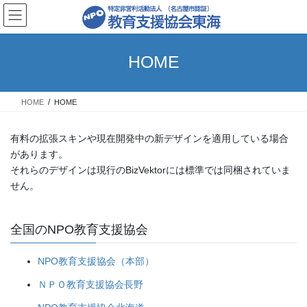
コ
ナ
ン
ビ
テ
ゲ
ン
ー
HOME
ツ
シ
へ
ョ
ス
ン
HOME
HOME
キ
に
ッ
移
プ
動
有料の拡張スキンや現在開発中の新デザインを適用している場合
があります。
それらのデザインは現行のBizVektorには標準では同梱されていま
せん。
全国のNPO教育支援協会
NPO教育支援協会（本部）
ＮＰＯ教育支援協会長野