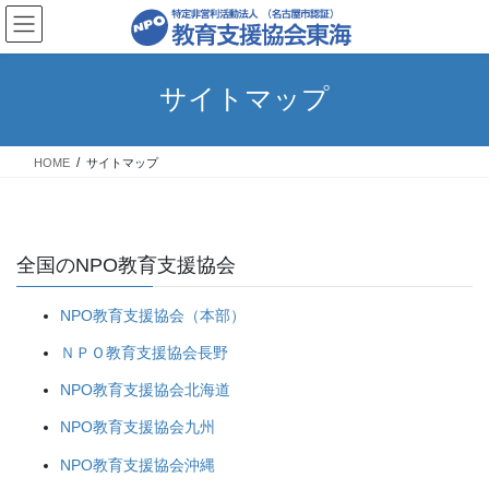
コ
ナ
ン
ビ
テ
ゲ
ン
ー
サイトマップ
ツ
シ
へ
ョ
ス
ン
HOME
サイトマップ
キ
に
ッ
移
プ
動
全国のNPO教育支援協会
NPO教育支援協会（本部）
ＮＰＯ教育支援協会長野
NPO教育支援協会北海道
NPO教育支援協会九州
NPO教育支援協会沖縄