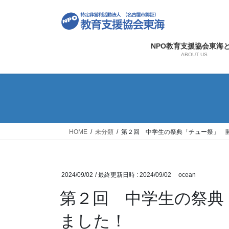
コ
ナ
ン
ビ
テ
ゲ
ン
ー
NPO教育支援協会東海
ツ
シ
ABOUT US
へ
ョ
ス
ン
キ
に
ッ
移
プ
動
HOME
未分類
第２回 中学生の祭典「チュー祭」 
2024/09/02
/ 最終更新日時 :
2024/09/02
ocean
第２回 中学生の祭典
ました！